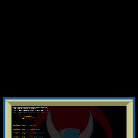
_________________________________________
< Welcome to Tjaart's laptop. >
< Click on a command below to execute it. >
-----------------------------------------
\
^__^
\
(oo)\_______
(__)\ )\/\
||----w |
|| ||
tjaart@tjaart-laptop
$
less
about.md
tjaart@tjaart-laptop
$
less
contributions.md
tjaart@tjaart-laptop
$
nvim
~/config/nvim/init.vim
tjaart@tjaart-laptop
$
lynx
https://blog.tjaart.org